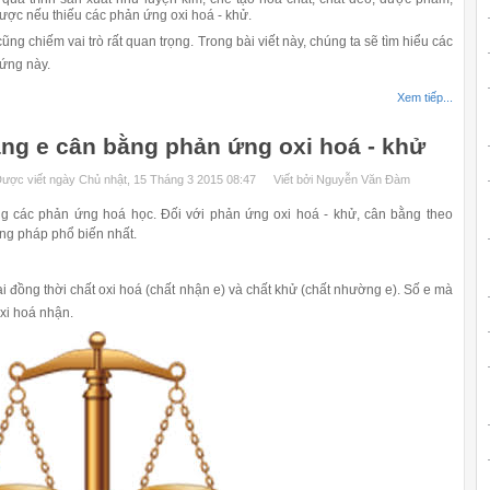
ược nếu thiếu các phản ứng oxi hoá - khử.
 chiếm vai trò rất quan trọng. Trong bài viết này, chúng ta sẽ tìm hiểu các
 ứng này.
Xem tiếp...
g e cân bằng phản ứng oxi hoá - khử
ược viết ngày Chủ nhật, 15 Tháng 3 2015 08:47
Viết bởi Nguyễn Văn Đàm
các phản ứng hoá học. Đối với phản ứng oxi hoá - khử, cân bằng theo
ng pháp phổ biến nhất.
 đồng thời chất oxi hoá (chất nhận e) và chất khử (chất nhường e). Số e mà
xi hoá nhận.