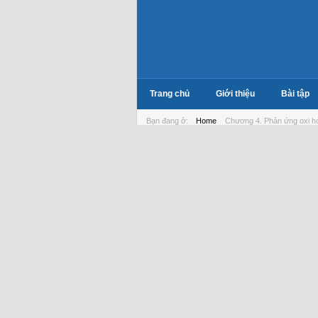
Trang chủ
Giới thiệu
Bài tập
Bạn đang ở:
Home
Chương 4. Phản ứng oxi h