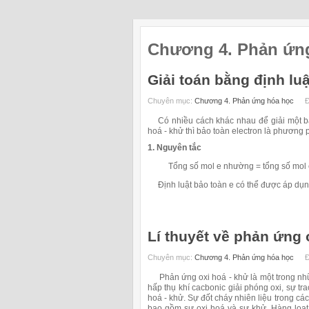
Chương 4. Phản ứng
Giải toán bằng định luậ
Chuyên mục:
Chương 4. Phản ứng hóa học
Đ
Có nhiều cách khác nhau để giải một bài
hoá - khử thì bảo toàn electron là phương
1. Nguyên tắc
Tổng số mol e nhường = tổng số mol 
Định luật bảo toàn e có thể được áp dụn
Lí thuyết về phản ứng 
Chuyên mục:
Chương 4. Phản ứng hóa học
Đ
Phản ứng oxi hoá - khử là một trong những
hấp thụ khí cacbonic giải phóng oxi, sự tr
hoá - khử. Sự đốt cháy nhiên liệu trong cá
bao gồm sự oxi hoá và sự khử. Hàng loạt 