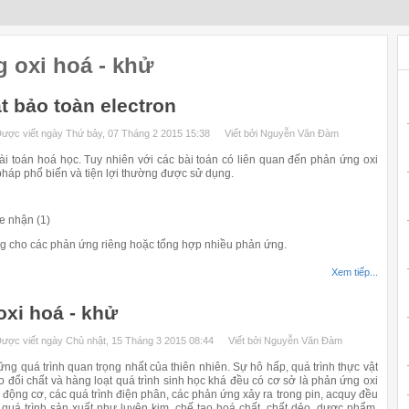
 oxi hoá - khử
t bảo toàn electron
ược viết ngày Thứ bảy, 07 Tháng 2 2015 15:38
Viết bởi Nguyễn Văn Đàm
 toán hoá học. Tuy nhiên với các bài toán có liên quan đến phản ứng oxi
 pháp phổ biến và tiện lợi thường được sử dụng.
e nhận (1)
g cho các phản ứng riêng hoặc tổng hợp nhiều phản ứng.
Xem tiếp...
oxi hoá - khử
ược viết ngày Chủ nhật, 15 Tháng 3 2015 08:44
Viết bởi Nguyễn Văn Đàm
 quá trình quan trọng nhất của thiên nhiên. Sự hô hấp, quá trình thực vật
ao đổi chất và hàng loạt quá trình sinh học khá đều có cơ sở là phản ứng oxi
c động cơ, các quá trình điện phân, các phản ứng xảy ra trong pin, acquy đều
quá trình sản xuất như luyện kim, chế tạo hoá chất, chất dẻo, dược phẩm,