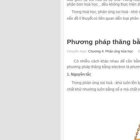
phân bón hoá học... đều không thực hiện đ
Trong hoá học, phản ứng oxi hoá - khử cũng
vấn đề lí thuyết có liên quan đến loại phản
Phương pháp thăng bằn
Chuyên mục:
Chương 4. Phản ứng hóa học
Đ
Có nhiều cách khác nhau để cân bằng 
phương pháp thăng bằng electron là phươ
1. Nguyên tắc
Trong phản ứng oxi hoá - khử luôn tồn tại
chất khử nhường luôn bằng số e mà chất o