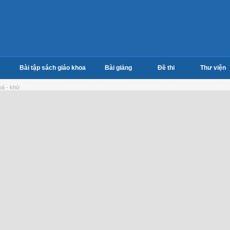
Bài tập sách giáo khoa
Bài giảng
Đề thi
Thư viện
oá - khử