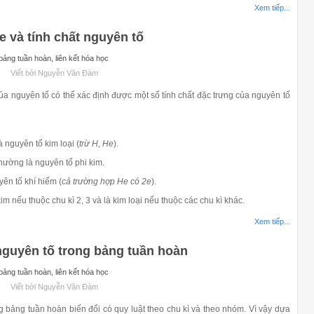
Xem tiếp...
e và tính chất nguyên tố
ảng tuần hoàn, liên kết hóa học
Viết bởi Nguyễn Văn Đàm
 nguyên tố có thể xác định được một số tính chất đặc trưng của nguyên tố
à nguyên tố kim loại (
trừ H, He
).
thường là nguyên tố phi kim.
yên tố khí hiếm (
cả trường hợp He có 2e
).
im nếu thuộc chu kì 2, 3 và là kim loại nếu thuộc các chu kì khác.
Xem tiếp...
nguyên tố trong bảng tuần hoàn
ảng tuần hoàn, liên kết hóa học
Viết bởi Nguyễn Văn Đàm
 bảng tuần hoàn biến đổi có quy luật theo chu kì và theo nhóm. Vì vậy dựa