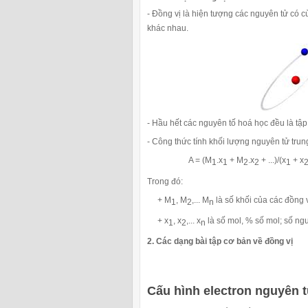
- Đồng vị là hiện tượng các nguyên tử có 
khác nhau.
- Hầu hết các nguyên tố hoá học đều là tập
- Công thức tính khối lượng nguyên tử trun
A = (M
.x
+ M
.x
+ ...)/(x
+ x
1
1
2
2
1
Trong đó:
+ M
, M
,... M
là số khối của các đồng v
1
2
n
+ x
, x
,... x
là số mol, % số mol; số nguy
1
2
n
2. Các dạng bài tập cơ bản về đồng vị
Cấu hình electron nguyên 