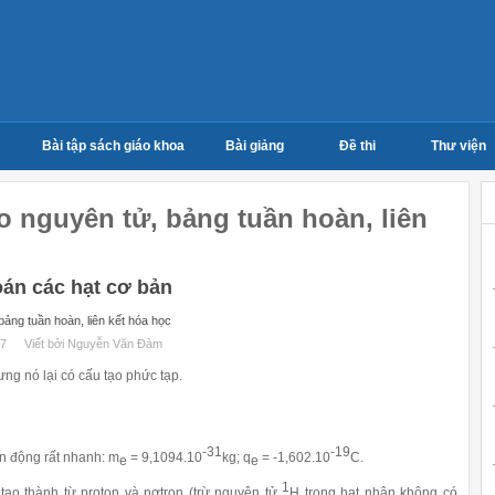
Bài tập sách giáo khoa
Bài giảng
Đề thi
Thư viện
o nguyên tử, bảng tuần hoàn, liên
oán các hạt cơ bản
ảng tuần hoàn, liên kết hóa học
17
Viết bởi Nguyễn Văn Đàm
g nó lại có cấu tạo phức tạp.
-31
-19
ển động rất nhanh:
m
= 9,1094.10
kg;
q
= -1,602.10
C.
e
e
1
tạo thành từ proton và nơtron (trừ nguyên tử
H trong hạt nhân không có