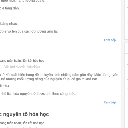
a theo mức năng lượng của e.
c e tăng dần.
 bằng nhau.
 lớp e và tên của các lớp tương ứng là:
Xem tiếp...
ảng tuần hoàn, liên kết hóa học
Viết bởi Nguyễn Văn Đàm
tử đã xuất hiện trong đề thi tuyển sinh những năm gần đây. Mặc dù nguyên
 bé nhưng khối lượng riêng của nguyên tử lại có giá trị khá lớn.
ít a%).
 thể tích của nguyên tử được tính theo công thức:
Xem tiếp...
c nguyên tố hóa học
ảng tuần hoàn, liên kết hóa học