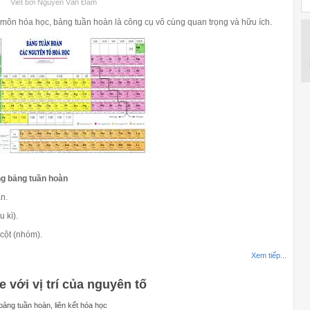
Viết bởi Nguyễn Văn Đàm
ôn hóa học, bảng tuần hoàn là công cụ vô cùng quan trọng và hữu ích.
ng bảng tuần hoàn
ân.
 kì).
cột (nhóm).
Xem tiếp...
 với vị trí của nguyên tố
ảng tuần hoàn, liên kết hóa học