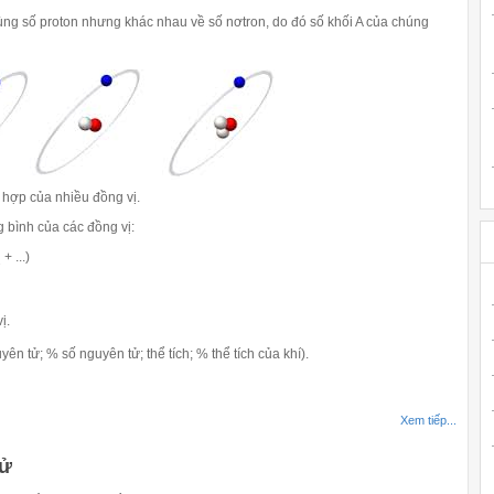
cùng số proton nhưng khác nhau về số nơtron, do đó số khối A của chúng
 hợp của nhiều đồng vị.
g bình của các đồng vị:
+ ...)
2
ị.
ên tử; % số nguyên tử; thể tích; % thể tích của khí).
Xem tiếp...
tử