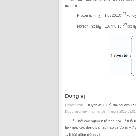
nơtron).
-27
+ Proton (p):
m
= 1,6726.10
kg;
q
p
-27
+ Nơtron (n):
m
= 1,6748.10
kg;
q
n
Đồng vị
Chuyên mục:
Chuyên đề 1. Cấu tạo nguyên tử, b
Được viết ngày Thứ hai, 09 Tháng 2 2015 09:01
Hầu hết các nguyên tố hoá học đều là tập
hay gặp các dạng bài tập nào về đồng vị? B
1. Khái niệm đồng vị