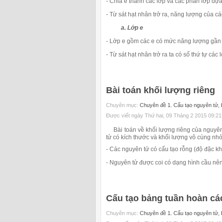
- Chia e thành các lớp và các phân lớp dự
- Từ sát hạt nhân trở ra, năng lượng của cá
a. Lớp e
- Lớp e gồm các e có mức năng lượng gần
- Từ sát hạt nhân trở ra ta có số thứ tự các
Bài toán khối lượng riêng
Chuyên mục:
Chuyên đề 1. Cấu tạo nguyên tử, b
Được viết ngày Thứ hai, 09 Tháng 2 2015 09:21
Bài toán về khối lượng riêng của nguyên 
tử có kích thước và khối lượng vô cùng nhỏ
- Các nguyên tử có cấu tạo rỗng (độ đặc kh
- Nguyên tử được coi có dạng hình cầu nên
Cấu tạo bảng tuần hoàn cá
Chuyên mục:
Chuyên đề 1. Cấu tạo nguyên tử, b