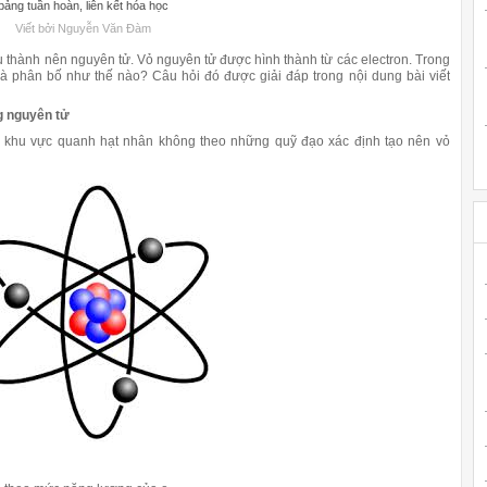
ảng tuần hoàn, liên kết hóa học
Viết bởi Nguyễn Văn Đàm
thành nên nguyên tử. Vỏ nguyên tử được hình thành từ các electron. Trong
à phân bố như thế nào? Câu hỏi đó được giải đáp trong nội dung bài viết
g nguyên tử
khu vực quanh hạt nhân không theo những quỹ đạo xác định tạo nên vỏ