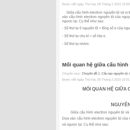
Được viết ngày Thứ hai, 09 Tháng 2 2015 10:00
Giữa cấu hình electron nguyên tử và vị tr
vào cấu hình electron nguyên tử của nguyê
ngược lại. Cụ thể như sau:
- Số thứ tự ô nguyên tố = tổng số e của ngu
- Số thứ tự chu kì = số lớp e.
- Số thứ tự nhóm:
Mối quan hệ giữa cấu hình 
Chuyên mục:
Chuyên đề 1. Cấu tạo nguyên tử, b
Được viết ngày Thứ hai, 09 Tháng 2 2015 10:01
MỐI QUAN HỆ GIỮA 
NGUYÊN
Giữa cấu hình electron nguyên tử và vị 
Dựa vào cấu hình electron nguyên tử của n
và ngược lại. Cụ thể như sau: