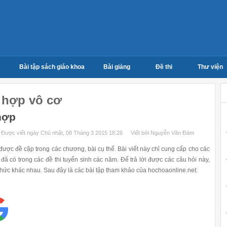
Bài tập sách giáo khoa
Bài giảng
Đề thi
Thư viện
 hợp vô cơ
 hợp
Được viết ngày Chủ nhật, 08 Tháng 3 2015 18:26
Viết bởi Nguyễn Văn Đàm
ợc đề cập trong các chương, bài cụ thể. Bài viết này chỉ cung cấp cho các
 đã có trong các đề thi tuyển sinh các năm. Để trả lời được các câu hỏi này,
thức khác nhau. Sau đây là các bài tập tham khảo của hochoaonline.net: